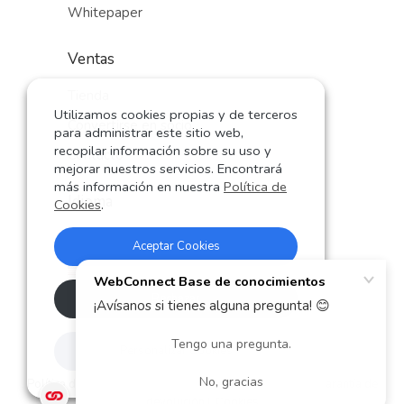
Whitepaper
Ventas
Tienda
Utilizamos cookies propias y de terceros
Convertirse en socio
para administrar este sitio web,
recopilar información sobre su uso y
Contacto
mejorar nuestros servicios. Encontrará
más información en nuestra
Política de
Idioma
Cookies
.
Alemán
Aceptar Cookies
Inglés
Español
Rechazar
Personalizar Cookies
© 2024 WebConnect World SL
Política de privacidad
|
Condiciones
|
Datos Legales
|
Garantía de
devolución
|
Cookies