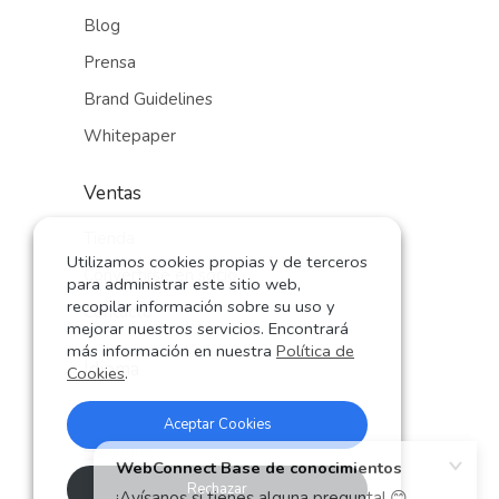
Blog
Prensa
Brand Guidelines
Whitepaper
Ventas
Tienda
Utilizamos cookies propias y de terceros
Convertirse en socio
para administrar este sitio web,
recopilar información sobre su uso y
Contacto
mejorar nuestros servicios. Encontrará
más información en nuestra
Política de
Idioma
Cookies
.
Alemán
Aceptar Cookies
Inglés
Español
Rechazar